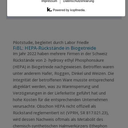
Impressum
Datenschutzerklärung
Powered by kopfmedia.
Pilotstudie, begleitet durch Labor Friedle
FiBL: HEPA-Rückstände in Biogetreide
Im Jahr 2022 haben mehrere Firmen in der Schweiz
Rückstände von 2- hydroxy ethyl Phosphonsäure
(HEPA) in Biogetreide nachgewiesen. Betroffen waren
unter anderem Hafer, Roggen, Dinkel und Weizen. Die
Integrität der betroffenen Ware musste entsprechend
abgeklärt werden, was zu Warensperrung und
Verzögerungen in der Lieferkette geführt hat und
hohe Kosten für die entsprechenden Unternehmen
verursachte. Obschon HEPA nicht offiziell als
Rückstand reglementiert ist (VPRH, SR 817.021.23),
wird dessen Nachweis oftmals als Metabolit des
chemisch-synthetischen Halmverkürzers Ethephon