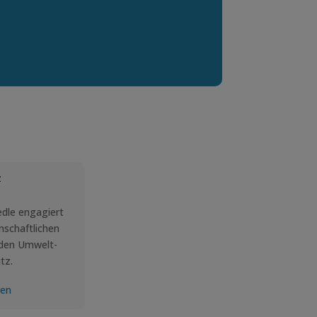
z
edle engagiert
nschaftlichen
 den Umwelt-
tz.
ren