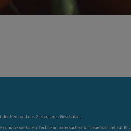
st der Kern und das Ziel unseres Geschäftes.
en und modernsten Techniken untersuchen wir Lebensmittel auf Rü