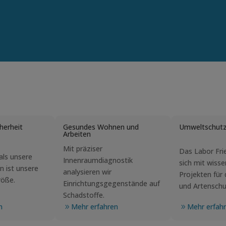
herheit
Gesundes Wohnen und
Umweltschut
Arbeiten
Mit präziser
Das Labor Fri
als unsere
Innenraumdiagnostik
sich mit wisse
n ist unsere
analysieren wir
Projekten für
röße.
Einrichtungsgegenstände auf
und Artenschu
Schadstoffe.
n
Mehr erfahren
Mehr erfah
9
9