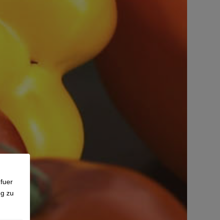
fuer
ng zu