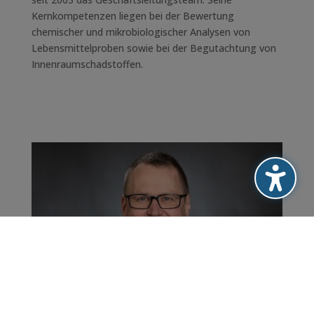
Kernkompetenzen liegen bei der Bewertung
chemischer und mikrobiologischer Analysen von
Lebensmittelproben sowie bei der Begutachtung von
Innenraumschadstoffen.