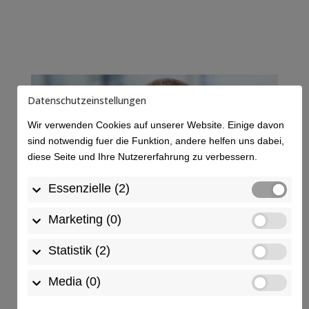
Datenschutzeinstellungen
Wir verwenden Cookies auf unserer Website. Einige davon
sind notwendig fuer die Funktion, andere helfen uns dabei,
diese Seite und Ihre Nutzererfahrung zu verbessern.
Essenzielle (2)
Marketing (0)
Statistik (2)
Sein Anliegen: „Mir ist wichtig, mit dem, was wir
als Unternehmen tun, einen Beitrag zum Wohl
Media (0)
und zur Gesundheit der Menschen und unserer
Mitwelt zu leisten.“